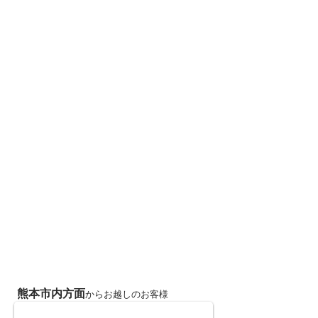
57号線から325号線 高千穂・高森方面
熊本市内方面
からお越しのお客様