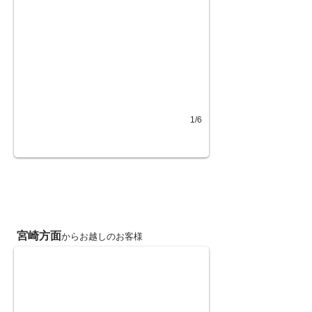
1/6
「直進」325号線を熊本・南阿蘇方面
宮崎方面
からお越しのお客様