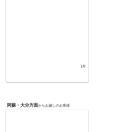
1/6
「直進」57号線ミルクロード入口交
阿蘇・大分方面
からお越しのお客様