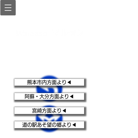
〒
869-1404
熊本県阿蘇郡南阿蘇村河陽5277
0967-65-8557
080-6446-2680
熊本市内方面より◀︎
阿蘇・大分方面より◀︎
宮崎方面より◀︎
道の駅あそ望の郷より◀︎