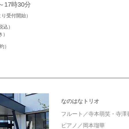
17時30分
分より受付開始）
税込）
き）
約）
なのはなトリオ
フルート／寺本萌笑・寺澤
ピアノ／岡本瑠華