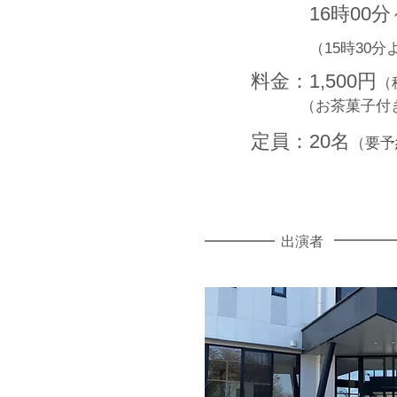
16時00分～
（15時30
料金：1,500円
（
（お茶菓子付
定員：20名
（要予
出演者